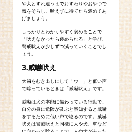
や犬とすれ違うまでおすわりやおやつで
気をそらし、吠えずに待てたら褒めてあ
げましょう。
しっかりとわかりやすく褒めることで
「吠えなかったら褒められる」と学び、
警戒吠えが少しずつ減っていくことでし
ょう。
3.威嚇吠え
犬歯をむき出しにして「ウー」と低い声
で唸っているときは「威嚇吠え」です。
威嚇は犬の本能に備わっている行動で、
自分の身に危険が及ぶと察知すると威嚇
をするために低い声で唸るのです。威嚇
吠えは警戒吠えと同様に人や犬、車など
に向かって唸ることで、人や犬が去った