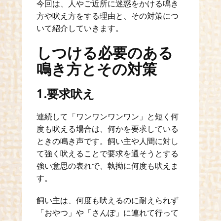
今回は、人やご近所に迷惑をかける鳴き
方や吠え方をする理由と、その対策につ
いて紹介していきます。
しつける必要のある
鳴き方とその対策
1.要求吠え
連続して「ワンワンワンワン」と短く何
度も吠える場合は、何かを要求している
ときの鳴き声です。飼い主や人間に対し
て強く吠えることで要求を通そうとする
強い意思の表れで、執拗に何度も吠えま
す。
飼い主は、何度も吠えるのに耐えられず
「おやつ」や「さんぽ」に連れて行って