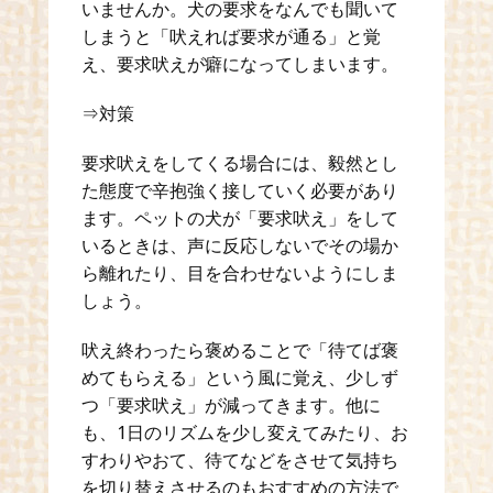
いませんか。犬の要求をなんでも聞いて
しまうと「吠えれば要求が通る」と覚
え、要求吠えが癖になってしまいます。
⇒対策
要求吠えをしてくる場合には、毅然とし
た態度で辛抱強く接していく必要があり
ます。ペットの犬が「要求吠え」をして
いるときは、声に反応しないでその場か
ら離れたり、目を合わせないようにしま
しょう。
吠え終わったら褒めることで「待てば褒
めてもらえる」という風に覚え、少しず
つ「要求吠え」が減ってきます。他に
も、1日のリズムを少し変えてみたり、お
すわりやおて、待てなどをさせて気持ち
を切り替えさせるのもおすすめの方法で