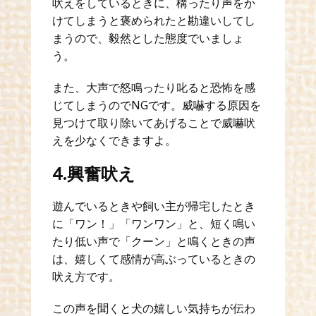
吠えをしているときに、構ったり声をか
けてしまうと褒められたと勘違いしてし
まうので、毅然とした態度でいましょ
う。
また、大声で怒鳴ったり叱ると恐怖を感
じてしまうのでNGです。威嚇する原因を
見つけて取り除いてあげることで威嚇吠
えを少なくできますよ。
4.興奮吠え
遊んでいるときや飼い主が帰宅したとき
に「ワン！」「ワンワン」と、短く鳴い
たり低い声で「クーン」と鳴くときの声
は、嬉しくて感情が高ぶっているときの
吠え方です。
この声を聞くと犬の嬉しい気持ちが伝わ