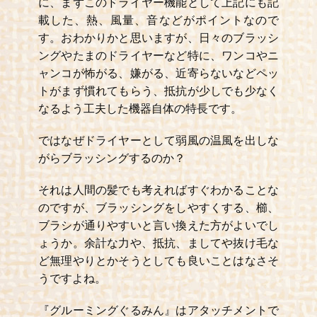
に、まずこのドライヤー機能として上記にも記
載した、熱、風量、音などがポイントなので
す。おわかりかと思いますが、日々のブラッシ
ングやたまのドライヤーなど特に、ワンコやニ
ャンコが怖がる、嫌がる、近寄らないなどペッ
トがまず慣れてもらう、抵抗が少しでも少なく
なるよう工夫した機器自体の特長です。
ではなぜドライヤーとして弱風の温風を出しな
がらブラッシングするのか？
それは人間の髪でも考えればすぐわかることな
のですが、ブラッシングをしやすくする、櫛、
ブラシが通りやすいと言い換えた方がよいでし
ょうか。余計な力や、抵抗、ましてや抜け毛な
ど無理やりとかそうとしても良いことはなさそ
うですよね。
『グルーミングぐるみん』はアタッチメントで