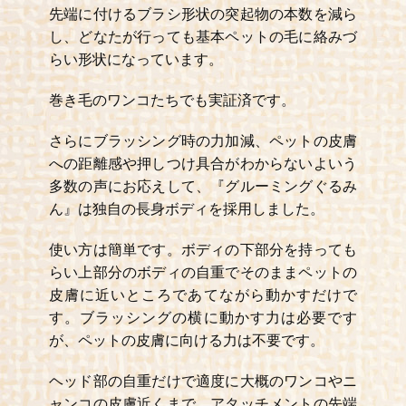
先端に付けるブラシ形状の突起物の本数を減ら
し、どなたが行っても基本ペットの毛に絡みづ
らい形状になっています。
巻き毛のワンコたちでも実証済です。
さらにブラッシング時の力加減、ペットの皮膚
への距離感や押しつけ具合がわからないよいう
多数の声にお応えして、『グルーミングぐるみ
ん』は独自の長身ボディを採用しました。
使い方は簡単です。ボディの下部分を持っても
らい上部分のボディの自重でそのままペットの
皮膚に近いところであてながら動かすだけで
す。ブラッシングの横に動かす力は必要です
が、ペットの皮膚に向ける力は不要です。
ヘッド部の自重だけで適度に大概のワンコやニ
ャンコの皮膚近くまで、アタッチメントの先端